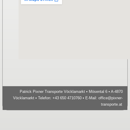
Patrick Pixner Transporte Vöcklamarkt • Mösental 6 • A-4870
Vöcklamarkt • Telefon: +43 650 4710760 • E-Mail:
office@pixner-
transporte.at